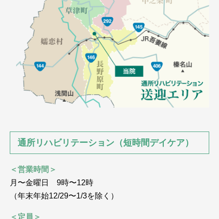
通所リハビリテーション（短時間デイケア）
＜営業時間＞
月〜金曜日 9時〜12時
（年末年始12/29〜1/3を除く）
＜定員＞